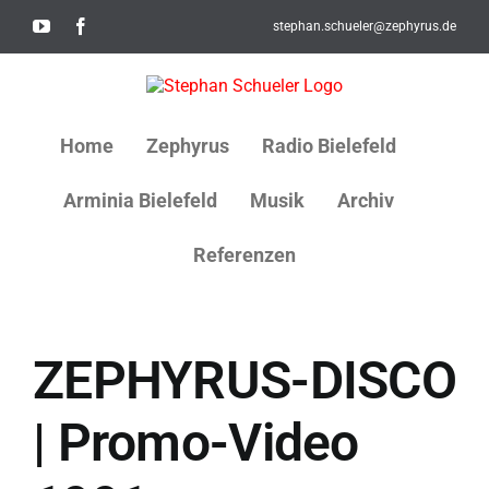
Skip
YouTube
Facebook
stephan.schueler@zephyrus.de
to
content
Home
Zephyrus
Radio Bielefeld
Arminia Bielefeld
Musik
Archiv
Referenzen
ZEPHYRUS-DISCO
| Promo-Video