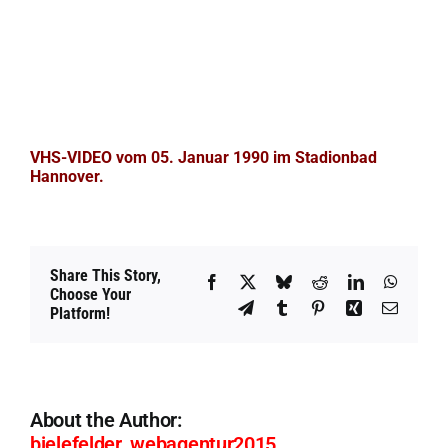
VHS-VIDEO vom 05. Januar 1990 im Stadionbad
Hannover.
Share This Story,
Facebook
X
Bluesky
Reddit
LinkedIn
WhatsA
Choose Your
Telegram
Tumblr
Pinterest
Xing
Email
Platform!
About the Author:
bielefelder_webagentur2015