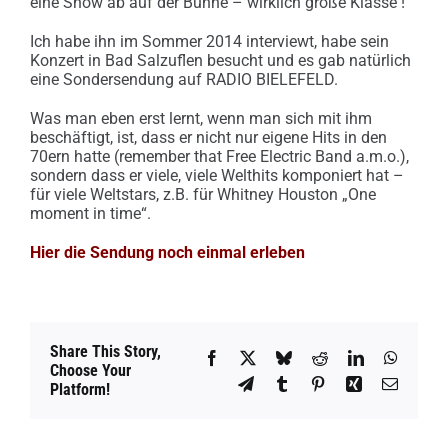
eine Show ab auf der Bühne – wirklich große Klasse !
Ich habe ihn im Sommer 2014 interviewt, habe sein
Konzert in Bad Salzuflen besucht und es gab natürlich
eine Sondersendung auf RADIO BIELEFELD.
Was man eben erst lernt, wenn man sich mit ihm
beschäftigt, ist, dass er nicht nur eigene Hits in den
70ern hatte (remember that Free Electric Band a.m.o.),
sondern dass er viele, viele Welthits komponiert hat –
für viele Weltstars, z.B. für Whitney Houston „One
moment in time“.
Hier die Sendung noch einmal erleben
Share This Story,
Facebook
X
Bluesky
Reddit
LinkedIn
WhatsA
Choose Your
Telegram
Tumblr
Pinterest
Xing
Email
Platform!