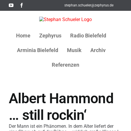
Skip
YouTube
Facebook
stephan.schueler@zephyrus.de
to
content
Home
Zephyrus
Radio Bielefeld
Arminia Bielefeld
Musik
Archiv
Referenzen
Albert Hammond
… still rockin‘
Der Mann ist ein Phänomen. In dem Alter liefert der