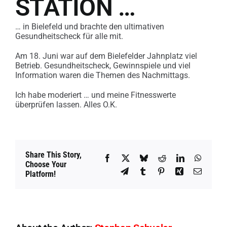
STATION …
… in Bielefeld und brachte den ultimativen
Gesundheitscheck für alle mit.
Am 18. Juni war auf dem Bielefelder Jahnplatz viel
Betrieb. Gesundheitscheck, Gewinnspiele und viel
Information waren die Themen des Nachmittags.
Ich habe moderiert … und meine Fitnesswerte
überprüfen lassen. Alles O.K.
Share This Story,
Facebook
X
Bluesky
Reddit
LinkedIn
WhatsA
Choose Your
Telegram
Tumblr
Pinterest
Xing
Email
Platform!