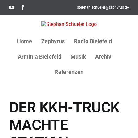
Skip
YouTube
Facebook
stephan.schueler@zephyrus.de
to
content
Home
Zephyrus
Radio Bielefeld
Arminia Bielefeld
Musik
Archiv
Referenzen
DER KKH-TRUCK
MACHTE