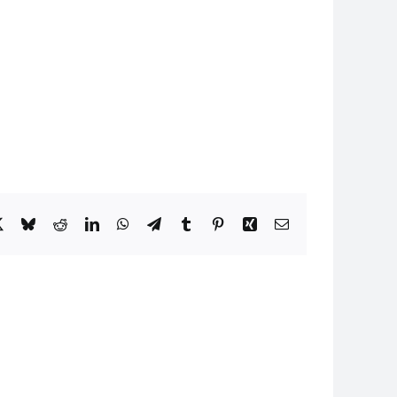
book
X
Bluesky
Reddit
LinkedIn
WhatsApp
Telegram
Tumblr
Pinterest
Xing
Email