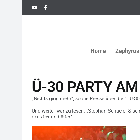
Skip
YouTube
Facebook
to
content
Home
Zephyrus
Ü-30 PARTY AM 
„Nichts ging mehr“, so die Presse über die 1. Ü-3
Und weiter war zu lesen: „Stephan Schueler & sei
der 70er und 80er.“