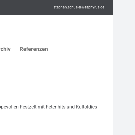
stephan.schueler@zephyrus.de
chiv
Referenzen
evollen Festzelt mit Fetenhits und Kultoldies