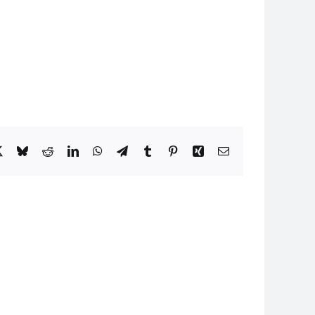
book
X
Bluesky
Reddit
LinkedIn
WhatsApp
Telegram
Tumblr
Pinterest
Xing
Email